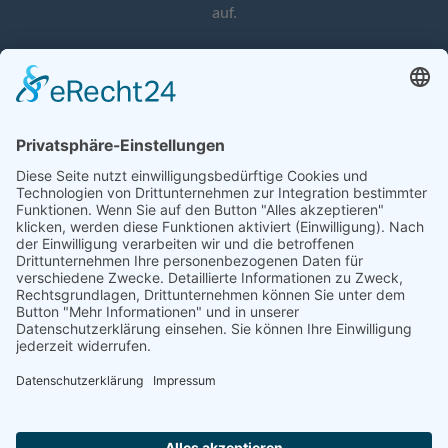
auf.
MEHR »
PORTFOLIO
A+W Clarity
A+W Cantor
bitec
Optiwork
PMC Software
Quadrature
Syfex
Windflite
KONTAKT
info@comas-group.com