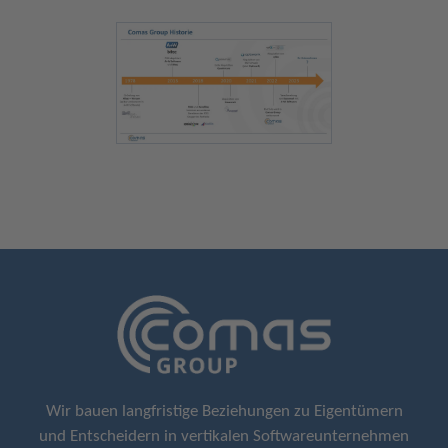
Wir bauen langfristige Beziehungen zu Eigentümern
und Entscheidern in vertikalen Softwareunternehmen